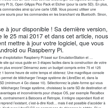
rry Pi 3), Open GApps Pico Pack et Etcher (pour la carte SD). En plus,
les commandes ainsi qu’une carte USB. Vous pouvez utiliser une
 une souris pour les commandes en les branchant via Bluetooth. Sinon,
e à jour disponible ! Sa dernière version,
e le 25 mai 2017 et dans cet article, nous
 mettre à jour votre logiciel, que vous
 Android ou Raspberry Pi.
d'exploitation Raspberry Pi basé sur EmulationStation et …
e site qui vous guide en 3 étapes faciles dans la construction de votre
en plus encore! Démarrez avec un budget compris entre 75 et 125
z 1 bonne heure de votre temps et obtenez: Une magnifique console
n permet de télécharger l’image système de LibreElec et, dans la
o SD (minimum 4 Go classe 10). Sélectionnez la plate-forme qui vous
, téléchargez l’image système, choisissez la carte SD de destination et
es avantages et inconvénients pour chaque OS, par exemple Recalbox
, contrairement à Batocera et Retropie, il intègre cependant Kodi et
t reprend l’existant, c’est-à-dire Kodi… mais il est possible d’accéder à