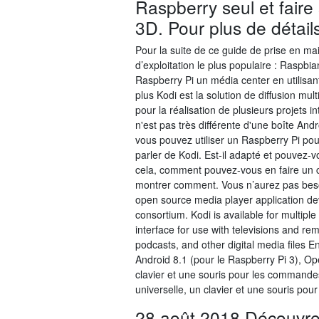
Raspberry seul et faire
3D. Pour plus de détail
Pour la suite de ce guide de prise en ma
d’exploitation le plus populaire : Raspb
Raspberry Pi un média center en utilisan
plus Kodi est la solution de diffusion mul
pour la réalisation de plusieurs projets 
n'est pas très différente d'une boîte Andr
vous pouvez utiliser un Raspberry Pi po
parler de Kodi. Est-il adapté et pouvez-vo
cela, comment pouvez-vous en faire un 
montrer comment. Vous n’aurez pas bes
open source media player application d
consortium. Kodi is available for multip
interface for use with televisions and re
podcasts, and other digital media files E
Android 8.1 (pour le Raspberry Pi 3), O
clavier et une souris pour les commande
universelle, un clavier et une souris po
28 août 2018 Découvre