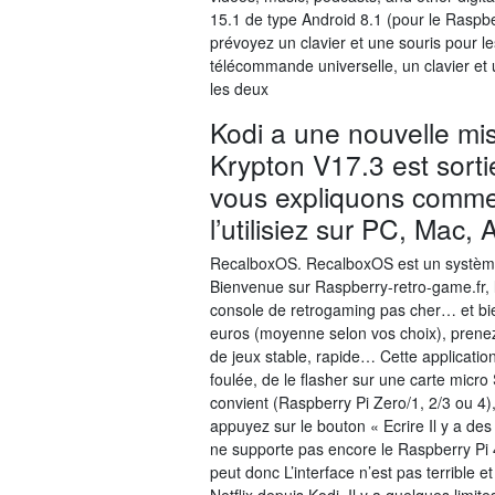
15.1 de type Android 8.1 (pour le Raspbe
prévoyez un clavier et une souris pour 
télécommande universelle, un clavier et
les deux
Kodi a une nouvelle mis
Krypton V17.3 est sorti
vous expliquons comment
l’utilisiez sur PC, Mac,
RecalboxOS. RecalboxOS est un système 
Bienvenue sur Raspberry-retro-game.fr, l
console de retrogaming pas cher… et bi
euros (moyenne selon vos choix), prene
de jeux stable, rapide… Cette applicatio
foulée, de le flasher sur une carte micr
convient (Raspberry Pi Zero/1, 2/3 ou 4)
appuyez sur le bouton « Ecrire Il y a d
ne supporte pas encore le Raspberry Pi 4
peut donc L’interface n’est pas terrible e