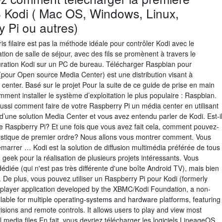
8 Kodi ( Mac OS, Windows, Linux,
y Pi ou autres)
is filaire est pas la méthode idéale pour contrôler Kodi avec le
ion de salle de séjour, avec des fils se promènent à travers le
guration Kodi sur un PC de bureau. Télécharger Raspbian pour
our Open source Media Center) est une distribution visant à
center. Basé sur le projet Pour la suite de ce guide de prise en main
ment installer le système d’exploitation le plus populaire : Raspbian.
ussi comment faire de votre Raspberry Pi un média center en utilisant
ne solution Media Center et vous avez entendu parler de Kodi. Est-i
tre Raspberry Pi? Et une fois que vous avez fait cela, comment pouvez-
estique de premier ordre? Nous allons vous montrer comment. Vous
arrer … Kodi est la solution de diffusion multimédia préférée de tous
u geek pour la réalisation de plusieurs projets intéressants. Vous
édiée (qui n'est pas très différente d'une boîte Android TV), mais bien
s. De plus, vous pouvez utiliser un Raspberry Pi pour Kodi (formerly
player application developed by the XBMC/Kodi Foundation, a non-
ilable for multiple operating-systems and hardware platforms, featuring
evisions and remote controls. It allows users to play and view most
l media files En fait, vous devriez télécharger les logiciels LineageOS