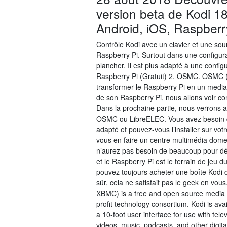
version beta de Kodi 1
Android, iOS, Raspberr
Contrôle Kodi avec un clavier et une sour
Raspberry Pi. Surtout dans une configurat
plancher. Il est plus adapté à une confi
Raspberry Pi (Gratuit) 2. OSMC. OSMC (p
transformer le Raspberry Pi en un media 
de son Raspberry Pi, nous allons voir com
Dans la prochaine partie, nous verrons a
OSMC ou LibreELEC. Vous avez besoin d’u
adapté et pouvez-vous l’installer sur vo
vous en faire un centre multimédia dom
n’aurez pas besoin de beaucoup pour dém
et le Raspberry Pi est le terrain de jeu d
pouvez toujours acheter une boîte Kodi d
sûr, cela ne satisfait pas le geek en vou
XBMC) is a free and open source media 
profit technology consortium. Kodi is ava
a 10-foot user interface for use with tel
videos, music, podcasts, and other digita