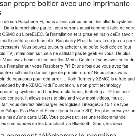
 son propre boitier avec une imprimante
s
in de son Raspberry Pi, nous allons voir comment installer le système
ian. Dans la prochaine partie, nous verrons aussi comment faire de votre
t OSMC ou LibreELEC. Si l’installation et la prise en main deEn savoir
timédia préférée de tous et le Raspberry Pi est le terrain de jeu du geek
intéressants. Vous pouvez toujours acheter une boîte Kodi dédiée (qui
oid TV), mais bien sûr, cela ne satisfait pas le geek en vous. De plus,
ur Vous avez besoin d’une solution Media Center et vous avez entendu
us l’installer sur votre Raspberry Pi? Et une fois que vous avez fait
centre multimédia domestique de premier ordre? Nous allons vous
oin de beaucoup pour démarrer … Kodi (formerly XBMC) is a free and
eveloped by the XBMC/Kodi Foundation, a non-profit technology
le operating-systems and hardware platforms, featuring a 10-foot user
mote controls. It allows users to play and view most videos, music,
n fait, vous devriez télécharger les logiciels LineageOS 15.1 de type
pen GApps Pico Pack et Etcher (pour la carte SD). En plus, prévoyez un
s ainsi qu’une carte USB. Vous pouvez utiliser une télécommande
ur les commandes en les branchant via Bluetooth. Sinon, les deux
z comment télécharger la première