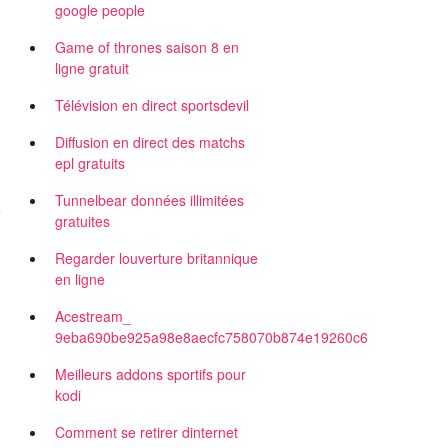
google people
Game of thrones saison 8 en
ligne gratuit
Télévision en direct sportsdevil
Diffusion en direct des matchs
epl gratuits
Tunnelbear données illimitées
e
gratuites
Regarder louverture britannique
en ligne
Acestream_
.
9eba690be925a98e8aecfc758070b874e19260c6
Meilleurs addons sportifs pour
kodi
Comment se retirer dinternet